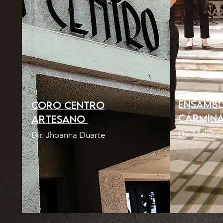
Ensambl
Coro Centro
cármin
Artesano
Dir. Malena 
Dir. Jhoanna Duarte