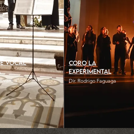
e vocal
Coro la
a
experimental
Rivarola
Dir. Rodrigo Faguaga