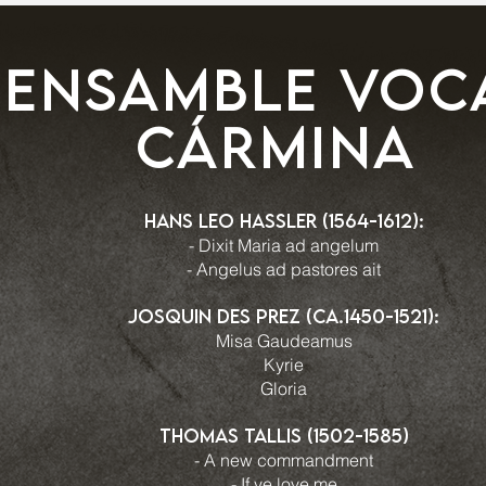
eNSAMBLE VOC
CÁRMINA
Hans Leo Hassler (1564-1612):
- Dixit Maria ad angelum
- Angelus ad pastores ait
Josquin Des Prez (ca.1450-1521):
Misa Gaudeamus
Kyrie
Gloria
Thomas Tallis (1502-1585)
- A new commandment
- If ye love me