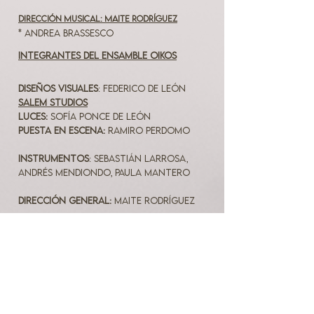
Dirección musical: Maite Rodríguez
* Andrea Brassesco
Integrantes del ensamble oikos
DiseñoS visuales
: Federico de León
Salem Studios
Luces:
Sofía Ponce de León
Puesta en Escena:
Ramiro Perdomo
Instrumentos
: Sebastián Larrosa,
Andrés Mendiondo, Paula Mantero
dIRECCIÓN GENERAL:
mAITE RODRÍGUEZ
Si sacas fotos del
espectáculo, compartilas en
tus historias y arrobanos.