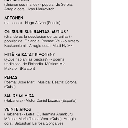
(Unieron sus manos) - popular de Serbia.
Arreglo coral: Ivan Markovitch
Aftonen
(La noche) - Hugo Alfvén (Suecia)
On suuri sun rantas’ autius *
(Grande es la desolación de tus orillas) -
popular de Finlandia. Poema: Veikko Antero
Koskenniemi - Arreglo coral: Matti Hyökki
Mitä kaikatat kivonen?
(¿Qué hablan las piedras?) - poema
tradicional de Finlandia. Música: Mía
Makaroff (Rajaton)
Penas
Poema: José Martí. Música: Beatriz Corona
(Cuba)
Sal de mi vida
(Habanera) - Víctor Daniel Lozada (España)
Veinte años
(Habanera) - Letra: Guillermina Aramburú.
Música: María Teresa Vera. (Cuba). Arreglo
coral: Sebastián Larrosa Gonçalves