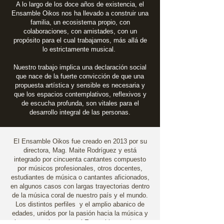
A lo largo de los doce años de existencia, el
Ensamble Oikos nos ha llevado a construir una
familia, un ecosistema propio, con
colaboraciones, con amistades, con un
propósito para el cual trabajamos, más allá de
lo estrictamente musical.
Nuestro trabajo implica una declaración social
que nace de la fuerte convicción de que una
propuesta artística y sensible es necesaria y
que los espacios contemplativos, reflexivos y
de escucha profunda, son vitales para el
desarrollo integral de las personas.
El Ensamble Oikos fue creado en 2013 por su
directora, Mag. Maite Rodríguez y está
integrado por cincuenta cantantes compuesto
por músicos profesionales, otros docentes,
estudiantes de música o cantantes aficionados,
en algunos casos con largas trayectorias dentro
de la música coral de nuestro país y el mundo.
Los distintos perfiles y el amplio abanico de
edades, unidos por la pasión hacia la música y
el canto coral, otorgan al Ensamble una riqueza